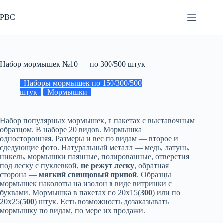
Перейти
к
РВС
сути
Набор мормышек №10 — по 300/500 штук
Наборы мормышек по 150/300/500
штук
Мормышки
Набор популярных мормышек, в пакетах с выставочным
образцом. В наборе 20 видов. Мормышка
односторонняя. Размеры и вес по видам — второе и
сдедующие фото. Натуральный металл — медь, латунь,
никель, мормышки паянные, полированные, отверстия
под леску с пуклевкой,
не режут леску
, обратная
сторона —
мягкий свинцовый припой
. Образцы
мормышек наколоты на изолон в виде витринки с
буквами. Мормышка в пакетах по 20х15(
300
) или по
20х25(
500
) штук. Есть возможность дозаказывать
мормышку по видам, по мере их продажи.