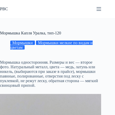
Перейти
к
РВС
сути
Мормышка Капля Уралка, тип-120
Мормышки
Мормышки мелкие по видам и
цветам
Мормышка односторонняя. Размеры и вес — второе
фото. Натуральный металл, цвета — медь, латунь или
никель, (выбираются при заказе в прайсе), мормышки
паянные, полированные, отверстия под леску с
пуклевкой, не режут леску, обратная сторона — мягкий
свинцовый припой.