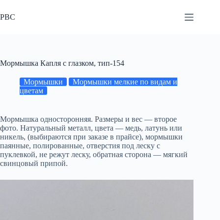
Перейти
к
РВС
сути
Мормышка Капля с глазком, тип-154
Мормышки
Мормышки мелкие по видам и
цветам
Мормышка односторонняя. Размеры и вес — второе
фото. Натуральный металл, цвета — медь, латунь или
никель, (выбираются при заказе в прайсе), мормышки
паянные, полированные, отверстия под леску с
пуклевкой, не режут леску, обратная сторона — мягкий
свинцовый припой.